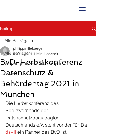
Beitrag
Alle Beiträge
philippmittelberge
Alle Beiträge
5. Okt. 2021
1 Min. Lesezeit
BvD-Herbstkonferenz
Vergangene Veranstaltungen
Datenschutz &
News
Behördentag 2021 in
München
Die Herbstkonferenz des 
Berufsverbands der 
Datenschutzbeauftragten 
Deutschlands e.V. steht vor der Tür. Da 
dsv.li
 ein Partner des BvD ist, 