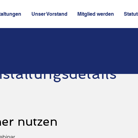
taltungen
Unser Vorstand
Mitglied werden
Statu
staltungsdetails
her nutzen
binar