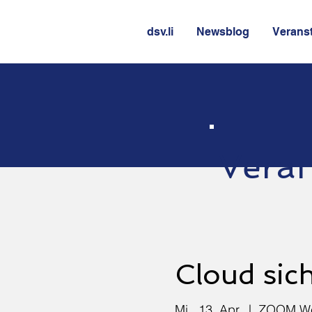
dsv.li
Newsblog
Verans
Veran
Cloud sic
Mi., 13. Apr.
  |  
ZOOM We