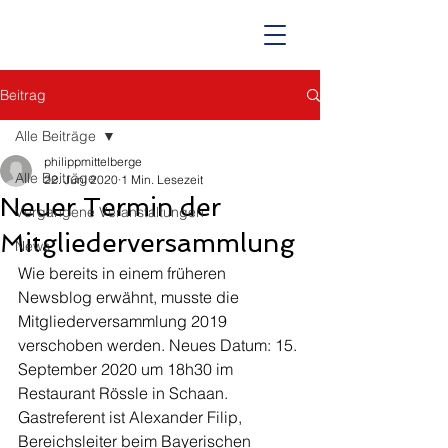
Beitrag
Alle Beiträge
philippmittelberge
Alle Beiträge
22. Juni 2020
1 Min. Lesezeit
Neuer Termin der
Vergangene Veranstaltungen
Mitgliederversammlung
News
Wie bereits in einem früheren 
Newsblog erwähnt, musste die 
Mitgliederversammlung 2019 
verschoben werden. Neues Datum: 15. 
September 2020 um 18h30 im 
Restaurant Rössle in Schaan.
Gastreferent ist Alexander Filip, 
Bereichsleiter beim Bayerischen 