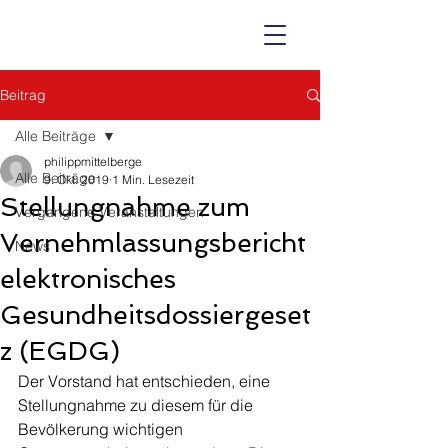
Beitrag
Alle Beiträge
philippmittelberge
Alle Beiträge
9. Okt. 2019
1 Min. Lesezeit
Stellungnahme zum
Vergangene Veranstaltungen
Vernehmlassungsbericht
News
elektronisches
Gesundheitsdossiergeset
z (EGDG)
Der Vorstand hat entschieden, eine 
Stellungnahme zu diesem für die 
Bevölkerung wichtigen 