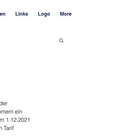
ten
Links
Logo
More
der 
hmern ein 
 am 1.12.2021 
 Tarif 