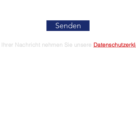
Senden
Ihrer Nachricht nehmen Sie unsere
Datenschutzerk
 2024 dsv.li - Datenschutzverein in Liechtenstein
Impressum
&
Datenschutz