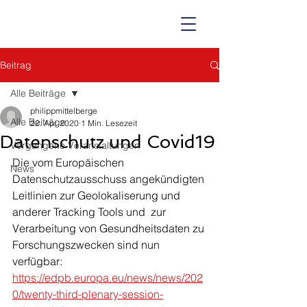
Beitrag
Alle Beiträge
philippmittelberge
Alle Beiträge
22. Apr. 2020
1 Min. Lesezeit
Datenschutz und Covid19
Vergangene Veranstaltungen
Die vom Europäischen 
News
Datenschutzausschuss angekündigten 
Leitlinien zur Geolokaliserung und 
anderer Tracking Tools und  zur 
Verarbeitung von Gesundheitsdaten zu 
Forschungszwecken sind nun 
verfügbar: 
https://edpb.europa.eu/news/news/202
0/twenty-third-plenary-session-