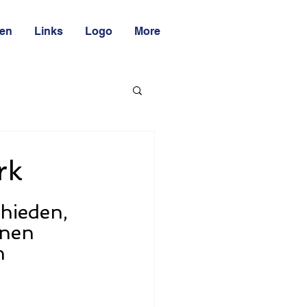
ten
Links
Logo
More
rk
hieden, 
nen 
n 