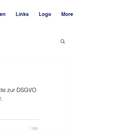
ten
Links
Logo
More
exte zur DSGVO 
, 