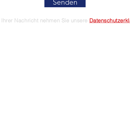
Senden
Ihrer Nachricht nehmen Sie unsere
Datenschutzerk
 2024 dsv.li - Datenschutzverein in Liechtenstein
Impressum
&
Datenschutz