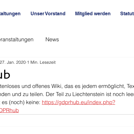
taltungen
Unser Vorstand
Mitglied werden
Statu
ranstaltungen
News
27. Jan. 2020
1 Min. Lesezeit
ub
tenloses und offenes Wiki, das es jedem ermöglicht, T
den und zu teilen. Der Teil zu Liechtenstein ist noch leer
es (noch) keine: 
https://gdprhub.eu/index.php?
GDPRhub