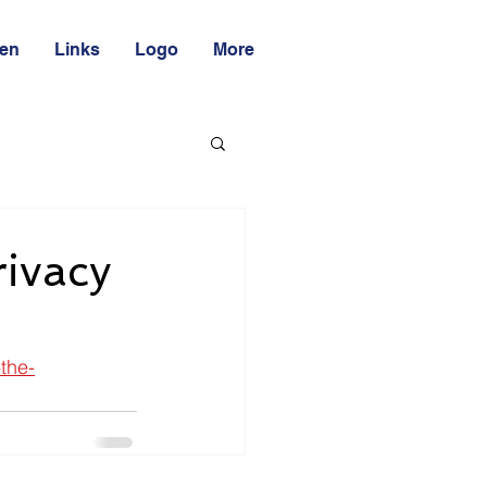
ten
Links
Logo
More
rivacy
the-