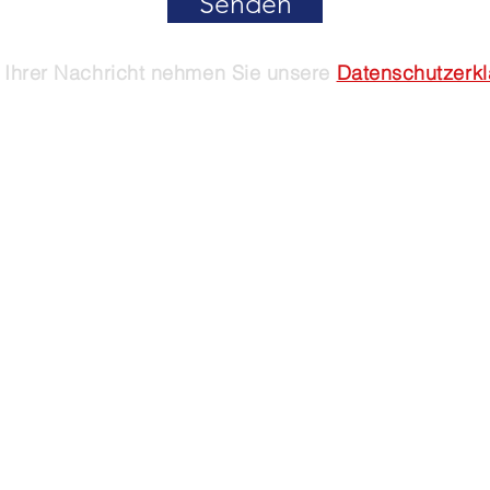
Senden
Ihrer Nachricht nehmen Sie unsere
Datenschutzerk
 2024 dsv.li - Datenschutzverein in Liechtenstein
Impressum
&
Datenschutz