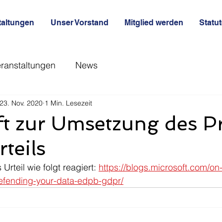
taltungen
Unser Vorstand
Mitglied werden
Statu
ranstaltungen
News
23. Nov. 2020
1 Min. Lesezeit
t zur Umsetzung des P
teils
Urteil wie folgt reagiert: 
https://blogs.microsoft.com/on-
efending-your-data-edpb-gdpr/