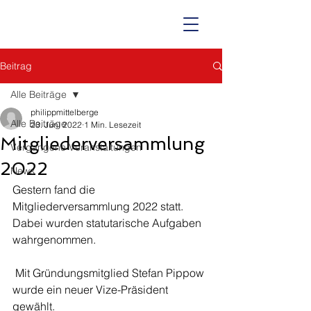
Beitrag
Alle Beiträge
philippmittelberge
Alle Beiträge
23. Juni 2022
1 Min. Lesezeit
Mitgliederversammlung
Vergangene Veranstaltungen
2022
News
Gestern fand die 
Mitgliederversammlung 2022 statt. 
Dabei wurden statutarische Aufgaben 
wahrgenommen.
 Mit Gründungsmitglied Stefan Pippow 
wurde ein neuer Vize-Präsident 
gewählt. 