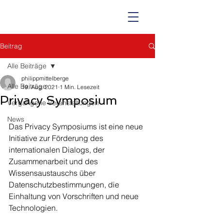
Beitrag
Alle Beiträge
philippmittelberge
Alle Beiträge
19. Aug. 2021
1 Min. Lesezeit
Privacy Symposium
Vergangene Veranstaltungen
News
Das Privacy Symposiums ist eine neue 
Initiative zur Förderung des 
internationalen Dialogs, der 
Zusammenarbeit und des 
Wissensaustauschs über 
Datenschutzbestimmungen, die 
Einhaltung von Vorschriften und neue 
Technologien.