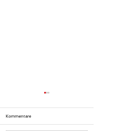
Erfolgreiche
Mitgliederversammlung
2024
Am 20.03.2024 fand die
Kommentare
diesjährige
Mitgliederversammlung