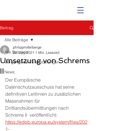
Beitrag
Alle Beiträge
philippmittelberge
Alle Beiträge
22. Juni 2021
1 Min. Lesezeit
Umsetzung von Schrems
Vergangene Veranstaltungen
II
News
Der Europäische 
Datenschutzausschuss hat seine 
definitiven Leitlinien zu zusätzlichen 
Massnahmen für 
Drittlandsübermittlungen nach 
Schrems II  veröffentlicht:  
https://edpb.europa.eu/system/files/202
1-