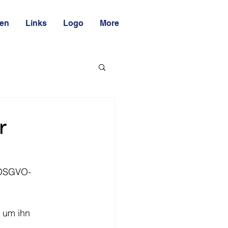
ten
Links
Logo
More
r
 DSGVO-
 um ihn 