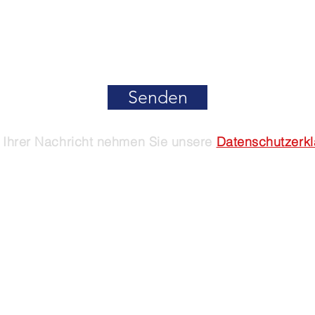
Senden
Ihrer Nachricht nehmen Sie unsere
Datenschutzerk
 2024 dsv.li - Datenschutzverein in Liechtenstein
Impressum
&
Datenschutz